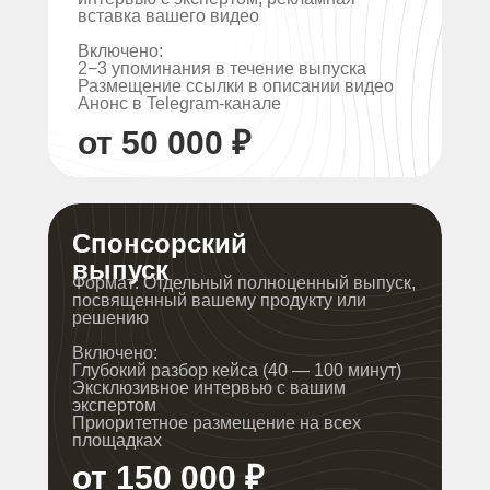
вставка вашего видео
Включено:
2−3 упоминания в течение выпуска
Размещение ссылки в описании видео
Анонс в Telegram-канале
от 50 000 ₽
Спонсорский
выпуск
Формат: Отдельный полноценный выпуск,
посвященный вашему продукту или
решению
Включено:
Глубокий разбор кейса (40 — 100 минут)
Эксклюзивное интервью с вашим
экспертом
Приоритетное размещение на всех
площадках
от 150 000 ₽